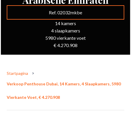
Ref. 02032mkbe
14 kamers
4 slaapkamers
5980 vierkante voet
€ 4.270.908
Startpagina
Verkoop Penthouse Dubai, 14 Kamers, 4 Slaapkamers, 5980
Vierkante Voet, € 4.270.908