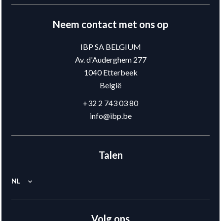
Neem contact met ons op
IBP SA BELGIUM
Av. d'Auderghem 277
1040
Etterbeek
België
+32 2 743 03 80
info@ibp.be
Talen
NL
Volg ons