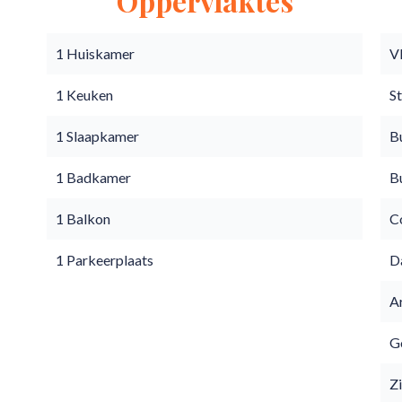
Oppervlaktes
1 Huiskamer
V
1 Keuken
S
1 Slaapkamer
B
1 Badkamer
B
1 Balkon
C
1 Parkeerplaats
D
A
Go
Z