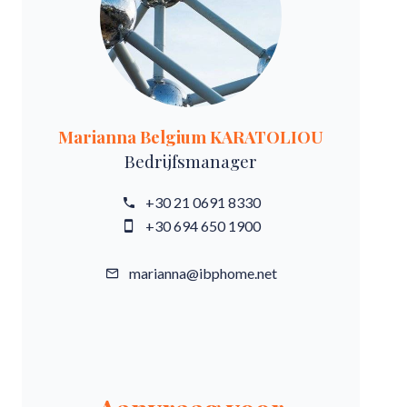
Marianna Belgium KARATOLIOU
Bedrijfsmanager
+30 21 0691 8330
+30 694 650 1900
marianna@ibphome.net