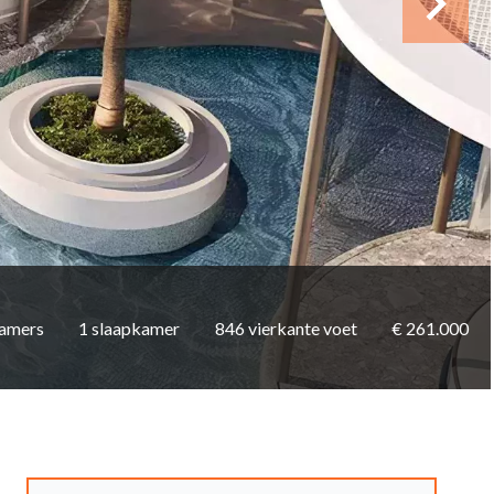
kamers
1 slaapkamer
846 vierkante voet
€ 261.000