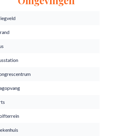
Omgevingen
liegveld
trand
us
usstation
ongrescentrum
agopvang
rts
lfterrein
iekenhuis