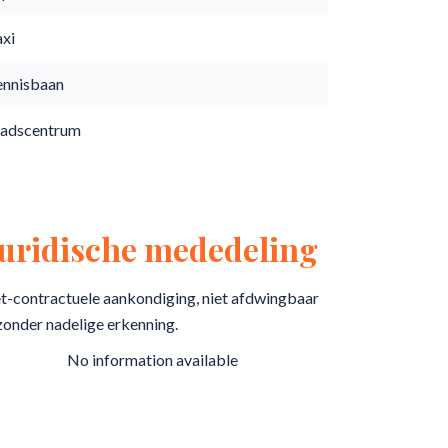
axi
ennisbaan
tadscentrum
Juridische mededeling
t-contractuele aankondiging, niet afdwingbaar
zonder nadelige erkenning.
No information available