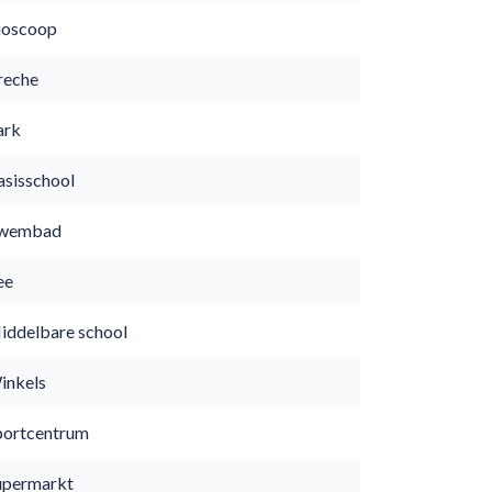
ioscoop
reche
ark
asisschool
wembad
ee
iddelbare school
inkels
portcentrum
upermarkt