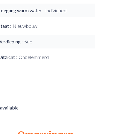
Toegang warm water
Individueel
Staat
Nieuwbouw
Verdieping
5de
Uitzicht
Onbelemmerd
available