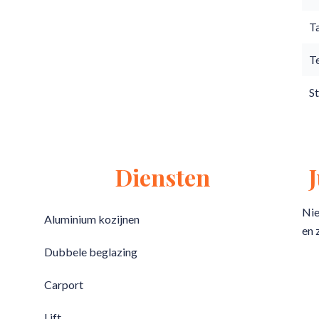
T
T
S
Diensten
Nie
Aluminium kozijnen
en 
Dubbele beglazing
Carport
Lift