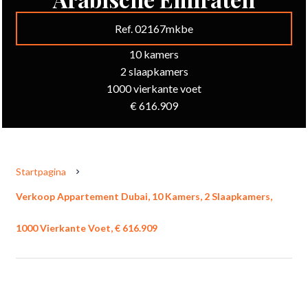
Ref. 02167mkbe
10 kamers
2 slaapkamers
1000 vierkante voet
€ 616.909
Startpagina
Verkoop Appartement Dubai, 10 Kamers, 2 Slaapkamers,
1000 Vierkante Voet, € 616.909