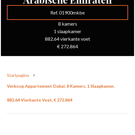
Ref. 01900mkbe
8 kamers
1 slaapkamer
882.64 vierkante voet
€ 272.864
Startpagina
Verkoop Appartement Dubai, 8 Kamers, 1 Slaapkamer,
882.64 Vierkante Voet, € 272.864