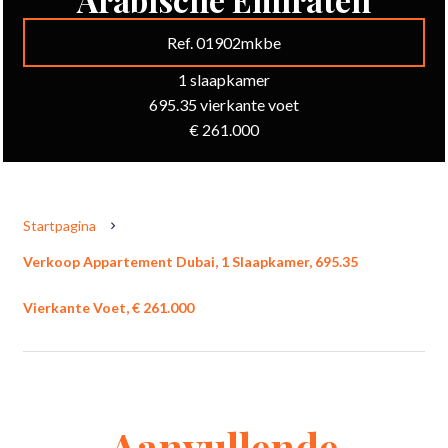
Ref. 01902mkbe
1 slaapkamer
695.35 vierkante voet
€ 261.000
Startpagina
Verkoop Appartement Dubai, 1 Slaapkamer, 695.35
Vierkante Voet, € 261.000
Aanvullende