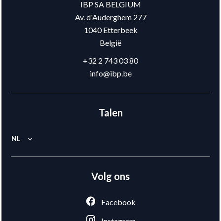
IBP SA BELGIUM
Av. d'Auderghem 277
1040
Etterbeek
België
+32 2 743 03 80
info@ibp.be
Talen
NL
Volg ons
Facebook
Instagram