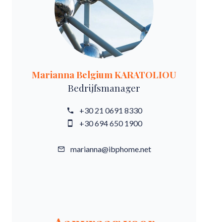
Marianna Belgium KARATOLIOU
Bedrijfsmanager
+30 21 0691 8330
+30 694 650 1900
marianna@ibphome.net