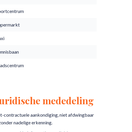
portcentrum
upermarkt
axi
ennisbaan
tadscentrum
Juridische mededeling
t-contractuele aankondiging, niet afdwingbaar
zonder nadelige erkenning.