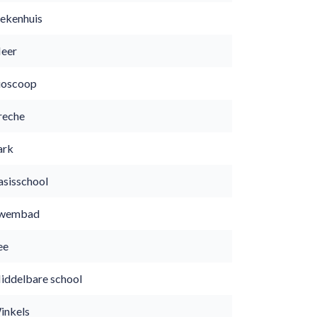
iekenhuis
eer
ioscoop
reche
ark
asisschool
wembad
ee
iddelbare school
inkels