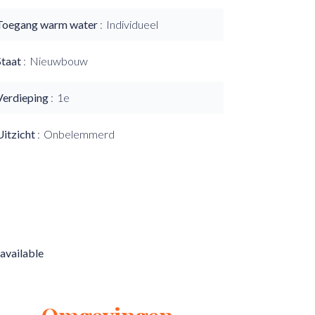
Toegang warm water
Individueel
Staat
Nieuwbouw
Verdieping
1e
Uitzicht
Onbelemmerd
available