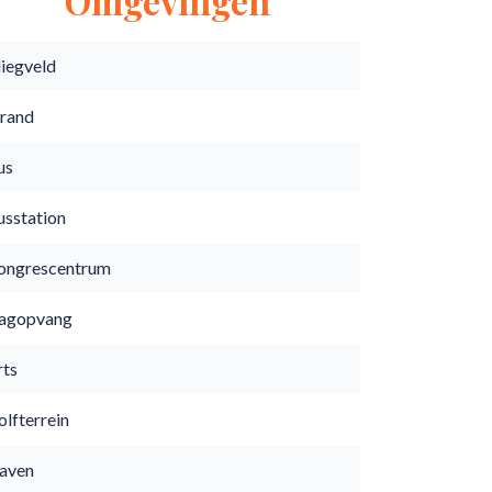
Omgevingen
liegveld
trand
us
usstation
ongrescentrum
agopvang
rts
lfterrein
aven