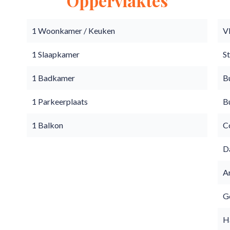
Oppervlaktes
1 Woonkamer / Keuken
V
1 Slaapkamer
S
1 Badkamer
B
1 Parkeerplaats
B
1 Balkon
C
D
A
Go
H