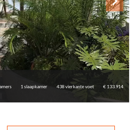
kamers
1 slaapkamer
438 vierkante voet
€ 133.914