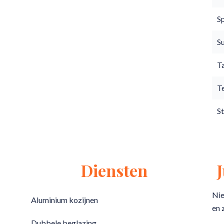
S
S
T
T
S
Diensten
Nie
Aluminium kozijnen
en 
Dubbele beglazing