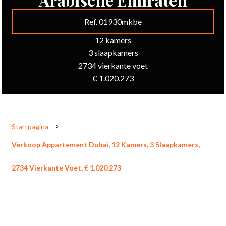
Ref. 01930mkbe
12 kamers
3 slaapkamers
2734 vierkante voet
€ 1.020.273
Startpagina
Verkoop Appartement Dubai, 12 Kamers, 3 Slaapkamers,
2734 Vierkante Voet, € 1.020.273