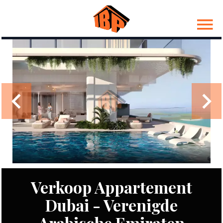
Verkoop Appartement
Dubai - Verenigde
Arabische Emiraten