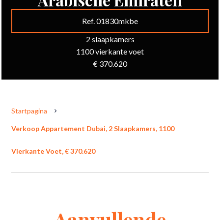
Ref. 01830mkbe
2 slaapkamers
1100 vierkante voet
€ 370.620
Startpagina
Verkoop Appartement Dubai, 2 Slaapkamers, 1100
Vierkante Voet, € 370.620
Aanvullende