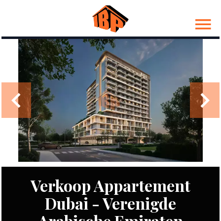
Verkoop Appartement
Dubai - Verenigde
Arabische Emiraten