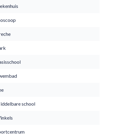
iekenhuis
ioscoop
reche
ark
asisschool
wembad
ee
iddelbare school
inkels
portcentrum