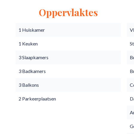
Oppervlaktes
1 Huiskamer
V
1 Keuken
S
3 Slaapkamers
B
3 Badkamers
B
3 Balkons
C
2 Parkeerplaatsen
D
A
Go