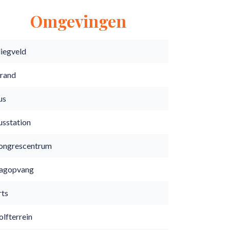
Omgevingen
liegveld
trand
us
usstation
ongrescentrum
agopvang
rts
lfterrein