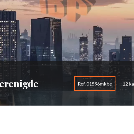
Verenigde
Ref. 01596mkbe
12 k