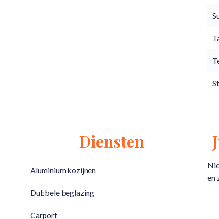
S
T
T
S
Diensten
Nie
Aluminium kozijnen
en 
Dubbele beglazing
Carport