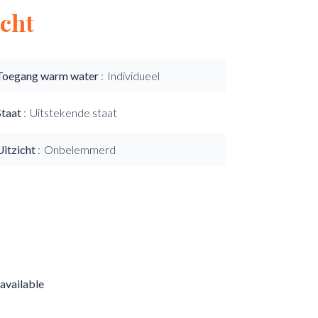
cht
Toegang warm water
Individueel
Staat
Uitstekende staat
Uitzicht
Onbelemmerd
available