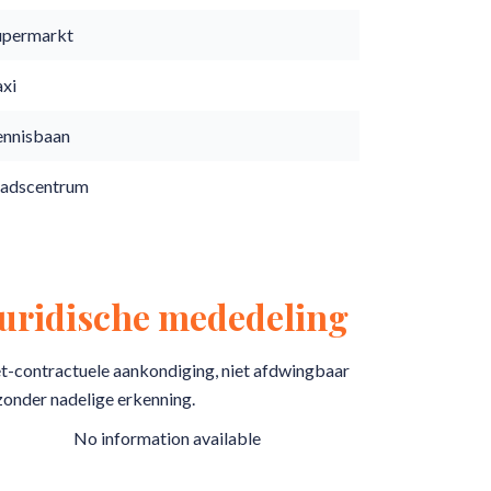
upermarkt
axi
ennisbaan
tadscentrum
Juridische mededeling
t-contractuele aankondiging, niet afdwingbaar
zonder nadelige erkenning.
No information available