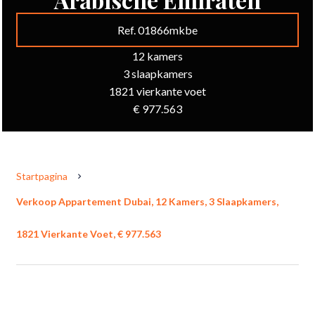
Ref. 01866mkbe
12 kamers
3 slaapkamers
1821 vierkante voet
€ 977.563
Startpagina
Verkoop Appartement Dubai, 12 Kamers, 3 Slaapkamers,
1821 Vierkante Voet, € 977.563