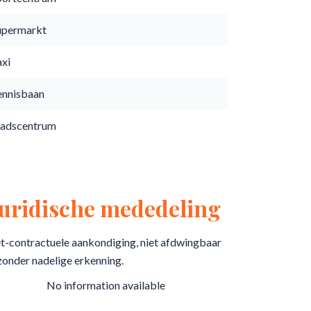
upermarkt
axi
ennisbaan
tadscentrum
Juridische mededeling
t-contractuele aankondiging, niet afdwingbaar
zonder nadelige erkenning.
No information available