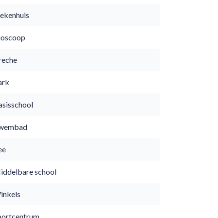
iekenhuis
ioscoop
reche
ark
asisschool
wembad
ee
iddelbare school
inkels
portcentrum