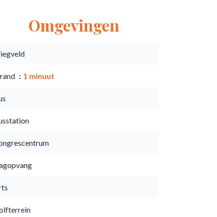
Omgevingen
liegveld
trand
1 minuut
us
usstation
ongrescentrum
agopvang
rts
lfterrein