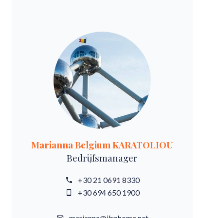
Marianna Belgium KARATOLIOU
Bedrijfsmanager
+30 21 0691 8330
+30 694 650 1900
marianna@ibphome.net