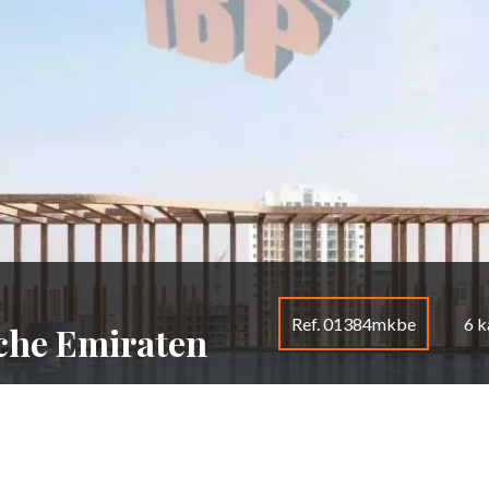
Ref. 01384mkbe
6 
sche Emiraten