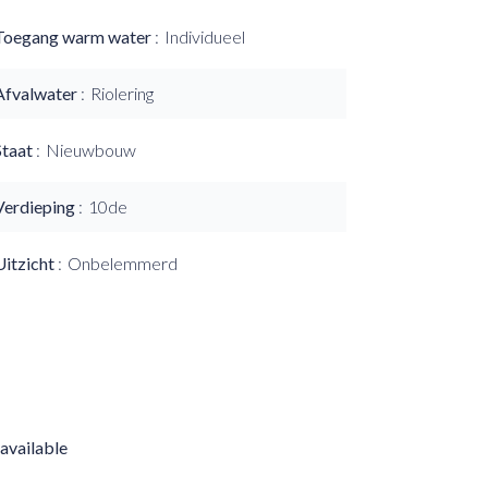
Toegang warm water
Individueel
Afvalwater
Riolering
Staat
Nieuwbouw
Verdieping
10de
Uitzicht
Onbelemmerd
available