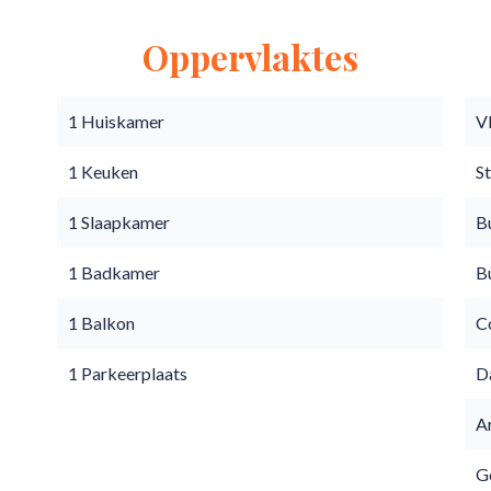
Oppervlaktes
1 Huiskamer
V
1 Keuken
S
1 Slaapkamer
B
1 Badkamer
B
1 Balkon
C
1 Parkeerplaats
D
A
Go