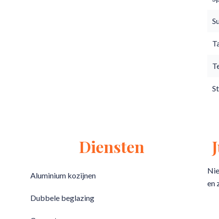
S
T
T
S
Diensten
Nie
Aluminium kozijnen
en 
Dubbele beglazing