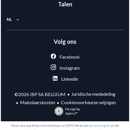
Talen
NL
Volg ons
Facebook
Instagram
Linkedin
Juridische mededeling
©2026 IBP SA BELGIUM
Makelaarskosten
Cookievoorkeuren wijzigen
Design by
Apimo™
Deze site wordt beschermd door reCAPTCHA en de
privacyregels
en de