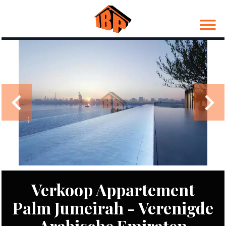
Verkoop Appartement
Palm Jumeirah - Verenigde
Arabische Emiraten