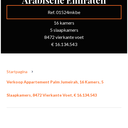
Ref. 01524mkbe
16 kamers
5 slaapkamers
8472 vierkante voet
€ 16.134.543
Startpagina
Verkoop Appartement Palm Jumeirah, 16 Kamers, 5
Slaapkamers, 8472 Vierkante Voet, € 16.134.543