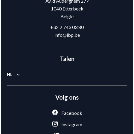
Av. d'Auderghem 277
1040
Etterbeek
België
+32 2 743 03 80
info@ibp.be
Talen
NL
Volg ons
Facebook
Instagram