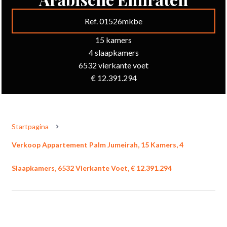
Ref. 01526mkbe
15 kamers
4 slaapkamers
6532 vierkante voet
€ 12.391.294
Startpagina
Verkoop Appartement Palm Jumeirah, 15 Kamers, 4
Slaapkamers, 6532 Vierkante Voet, € 12.391.294