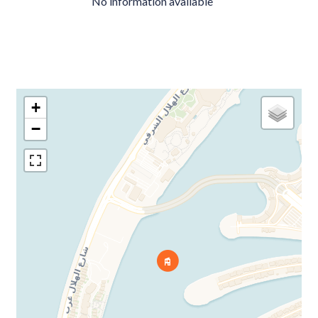
No information available
+
−