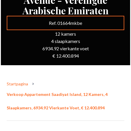
Arabische Emiraten
Ref. 01664mkbe
12 kamers
4 slaapkamers
6934.92 vierkante voet
€ 12.400.894
Startpagina
Verkoop Appartement Saadiyat Island, 12 Kamers, 4
Slaapkamers, 6934.92 Vierkante Voet, € 12.400.894