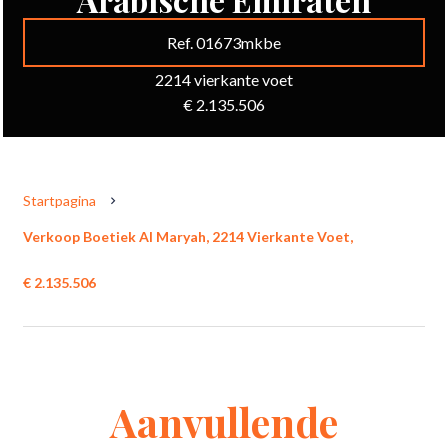
Ref. 01673mkbe
2214 vierkante voet
€ 2.135.506
Startpagina
Verkoop Boetiek Al Maryah, 2214 Vierkante Voet,
€ 2.135.506
Aanvullende