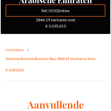
Ref. 01502mkbe
2846.19 vierkante voet
€ 5.035.653
Startpagina
Verkoop Boetiek Business Bay, 2846.19 Vierkante Voet,
€ 5.035.653
Aanvullende