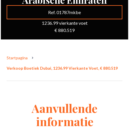
Ref. 01787mkbe
1236.99 vierkante voet
€ 880.519
Startpagina
Verkoop Boetiek Dubai, 1236.99 Vierkante Voet, € 880.519
Aanvullende
informatie