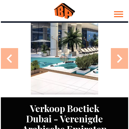
Verkoop Boetiek
Dubai - Verenigde
Arabische Emiraten