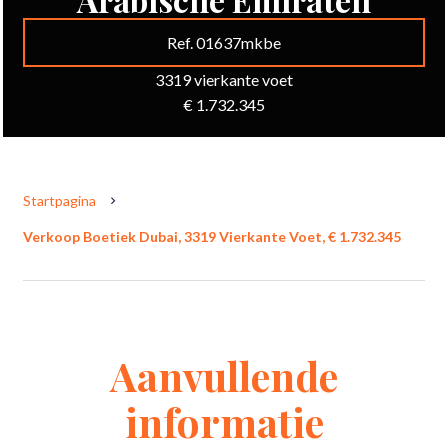
Ref. 01637mkbe
3319 vierkante voet
€ 1.732.345
Startpagina
Verkoop Boetiek Dubai, 3319 Vierkante Voet, € 1.732.345
Aanvullende
informatie