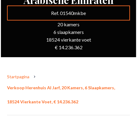
Ref. 01540mkbe
20 kamers
6 slaapkamers
18524 vierkante voet
€ 14.236.362
Startpagina
Verkoop Herenhuis Al Jarf, 20 Kamers, 6 Slaapkamers,
18524 Vierkante Voet, € 14.236.362