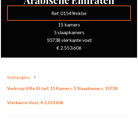
Ref. 01549mkbe
15 kamers
5 slaapkamers
10738 vierkante voet
€ 2.553.606
Startpagina
Verkoop Villa Al Jarf, 15 Kamers, 5 Slaapkamers, 10738
Vierkante Voet, € 2.553.606