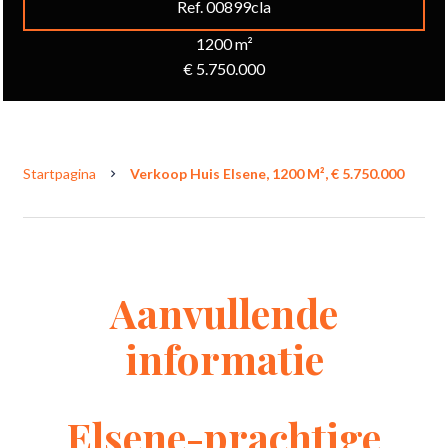
Ref. 00899cla
1200 m²
€ 5.750.000
Startpagina
Verkoop Huis Elsene, 1200 M², € 5.750.000
Aanvullende
informatie
Elsene-prachtige