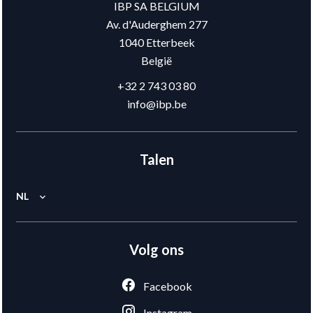
IBP SA BELGIUM
Av. d'Auderghem 277
1040
Etterbeek
België
+32 2 743 03 80
info@ibp.be
Talen
NL
Volg ons
Facebook
Instagram