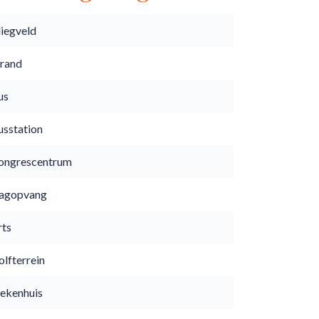
liegveld
trand
us
usstation
ongrescentrum
agopvang
rts
lfterrein
iekenhuis