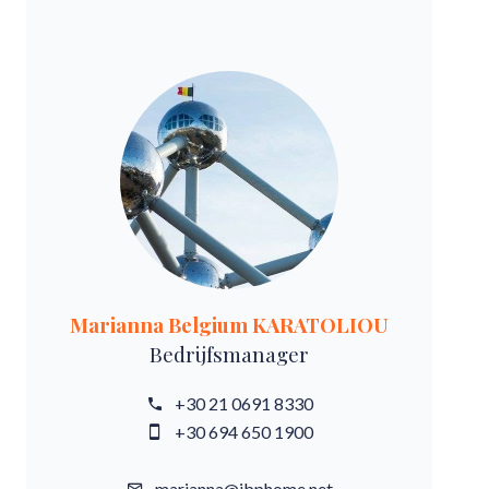
Marianna Belgium KARATOLIOU
Bedrijfsmanager
+30 21 0691 8330
+30 694 650 1900
marianna@ibphome.net