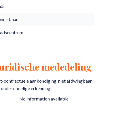
axi
ennisbaan
tadscentrum
Juridische mededeling
t-contractuele aankondiging, niet afdwingbaar
zonder nadelige erkenning.
No information available