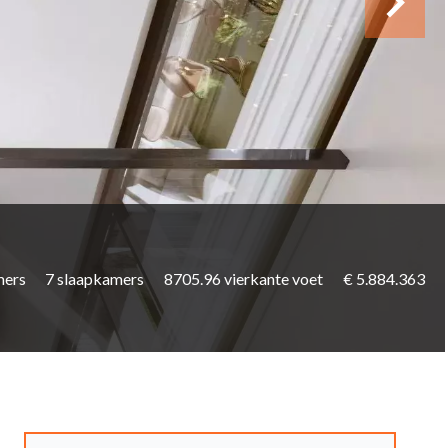
mers
7 slaapkamers
8705.96 vierkante voet
€ 5.884.363