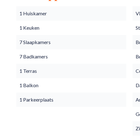
1 Huiskamer
V
1 Keuken
S
7 Slaapkamers
B
7 Badkamers
B
1 Terras
C
1 Balkon
D
1 Parkeerplaats
A
Go
Z