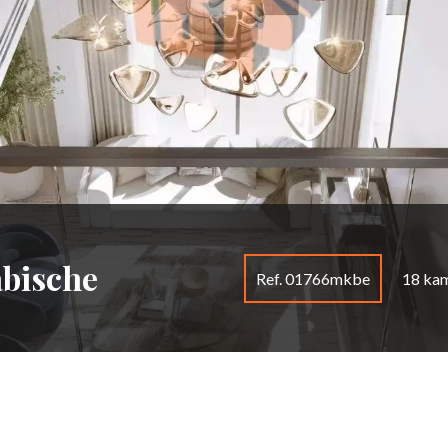
abische
Ref. 01766mkbe
18 ka