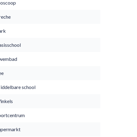
ioscoop
reche
ark
asisschool
wembad
ee
iddelbare school
inkels
portcentrum
upermarkt