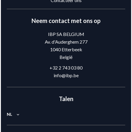
Contacteer ons
Neem contact met ons op
IBP SA BELGIUM
Av. d'Auderghem 277
1040
Etterbeek
België
+32 2 743 03 80
info@ibp.be
Talen
NL