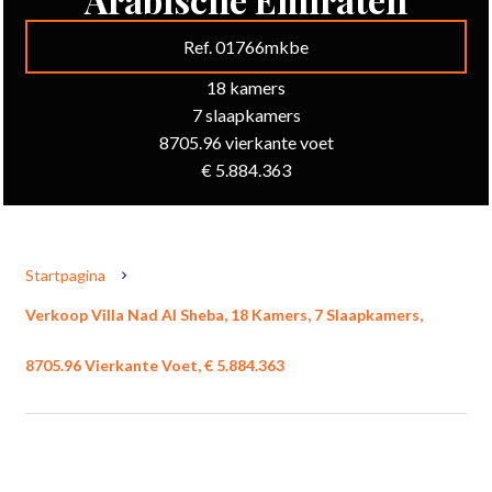
Ref. 01766mkbe
18 kamers
7 slaapkamers
8705.96 vierkante voet
€ 5.884.363
Startpagina
Verkoop Villa Nad Al Sheba, 18 Kamers, 7 Slaapkamers,
8705.96 Vierkante Voet, € 5.884.363