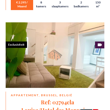
€ 2.295 /
8
3
2
150
Maand
kamers
slaapkamers
badkamers
m²
Exclusiviteit
APPARTEMENT, BRUSSEL, BELGIË
Ref: 02794cla