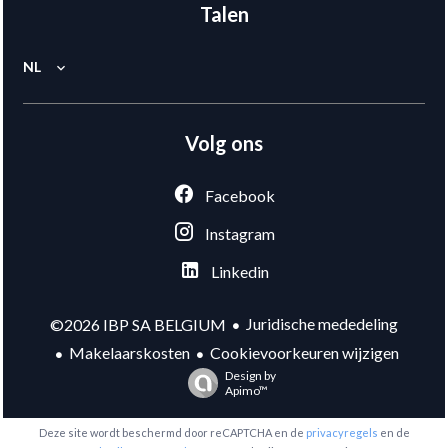
Talen
NL
Volg ons
Facebook
Instagram
Linkedin
Juridische mededeling
©2026 IBP SA BELGIUM
Makelaarskosten
Cookievoorkeuren wijzigen
Design by
Apimo™
Deze site wordt beschermd door reCAPTCHA en de
privacyregels
en de