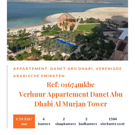
APPARTEMENT, DANET ABU DHABI, VERENIGDE
ARABISCHE EMIRATEN
Ref: 01674mkbe
Verhuur Appartement Danet Abu
Dhabi Al Murjan Tower
€ 59.318 /
6
2
2
1584
Jaar
kamers
slaapkamers
badkamers
vierkante voet