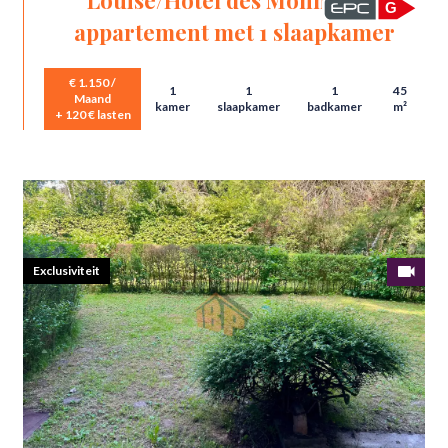
Louise/Hotel des Monnaies -
G
appartement met 1 slaapkamer
€ 1.150 /
1
1
1
45
Maand
kamer
slaapkamer
badkamer
m²
+ 120 € lasten
Exclusiviteit