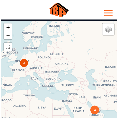
+
−
3
4