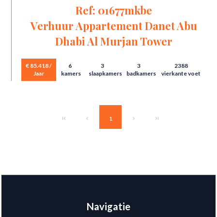
Ref: 01677mkbe
Verhuur Appartement Danet Abu
Dhabi Al Murjan Tower
€ 85.418 /
6
3
3
2388
Jaar
kamers
slaapkamers
badkamers
vierkante voet
1
Navigatie