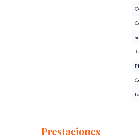
C
C
S
T
Pi
C
U
Prestaciones