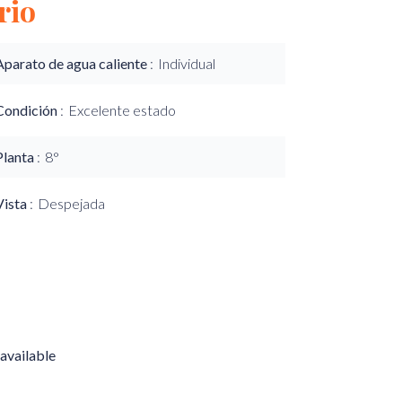
rio
Aparato de agua caliente
Individual
Condición
Excelente estado
Planta
8°
Vista
Despejada
available