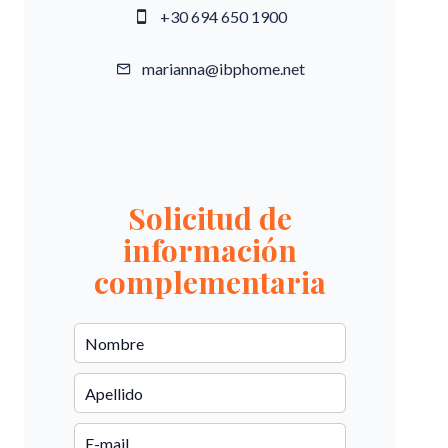
+30 694 650 1900
marianna@ibphome.net
Solicitud de
información
complementaria