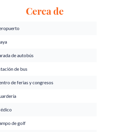
Cerca de
eropuerto
laya
arada de autobús
stación de bus
ntro de ferias y congresos
uardería
édico
ampo de golf