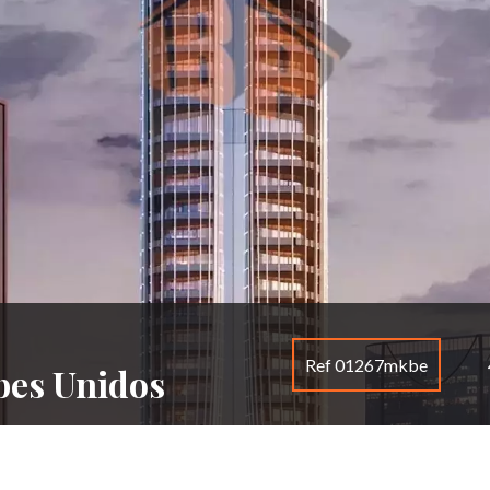
Ref 01267mkbe
bes Unidos