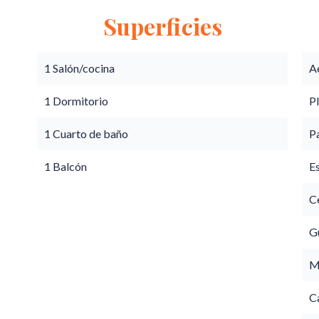
Superficies
1 Salón/cocina
A
1 Dormitorio
P
1 Cuarto de baño
P
1 Balcón
E
Ce
G
M
C