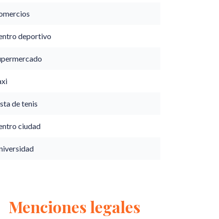
omercios
entro deportivo
upermercado
axi
sta de tenis
entro ciudad
niversidad
Menciones legales