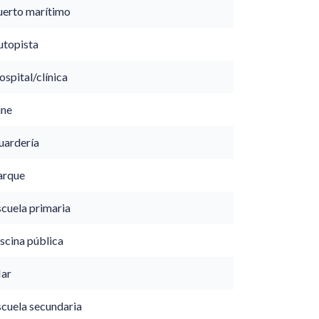
uerto marítimo
utopista
spital/clínica
ine
uardería
arque
scuela primaria
scina pública
ar
scuela secundaria