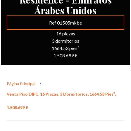
Árabes Unidos
Ref 01505mkbe
16 piezas
3 dormitorios
1664.53 pies²
1.508.699 €
Página Principal
Venta Piso DIFC, 16 Piezas, 3 Dormitorios, 1664.53 Pies²,
1.508.699 €