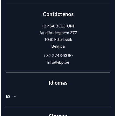
Contáctenos
IBP SA BELGIUM
Av. d'Auderghem 277
1040
Etterbeek
Bélgica
+32 2 743 03 80
info@ibp.be
Idiomas
ES