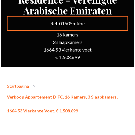
Arabische Emiraten
Ref. 01505mkbe
16 kamers
3 slaapkamers
1664.53 vierkante voet
€ 1.508.699
Startpagina
Verkoop Appartement DIFC, 16 Kamers, 3 Slaapkamers,
1664.53 Vierkante Voet, € 1.508.699