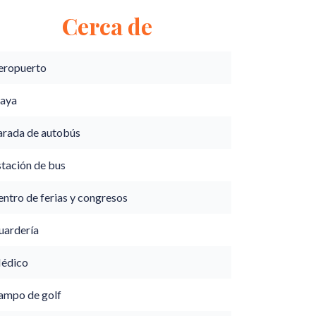
Cerca de
eropuerto
laya
arada de autobús
stación de bus
ntro de ferias y congresos
uardería
édico
ampo de golf