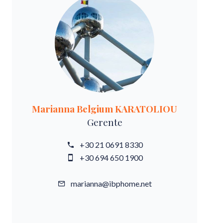
Marianna Belgium KARATOLIOU
Gerente
+30 21 0691 8330
+30 694 650 1900
marianna@ibphome.net