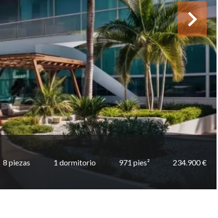
8 piezas
1 dormitorio
971 pies²
234.900 €