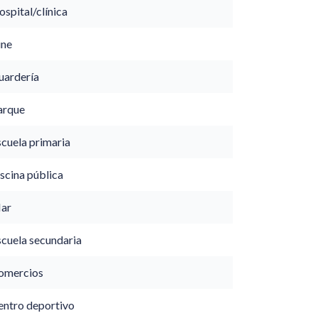
spital/clínica
ine
uardería
arque
scuela primaria
scina pública
ar
scuela secundaria
omercios
entro deportivo