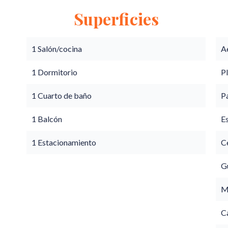
Superficies
1 Salón/cocina
A
1 Dormitorio
P
1 Cuarto de baño
P
1 Balcón
E
1 Estacionamiento
Ce
G
M
C