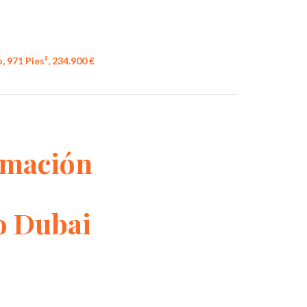
, 971 Pies², 234.900 €
rmación
o Dubai