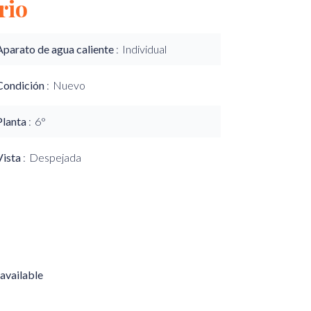
rio
Aparato de agua caliente
Individual
Condición
Nuevo
Planta
6°
Vista
Despejada
available