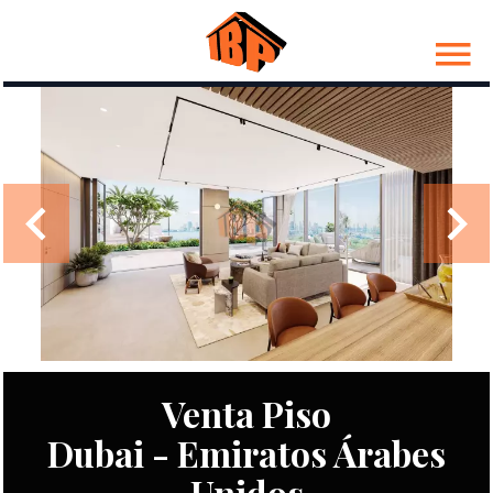
Venta Piso
Dubai - Emiratos Árabes
Unidos