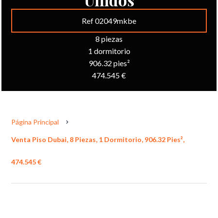
Ref 02049mkbe
8 piezas
1 dormitorio
906.32 pies²
474.545 €
Página Principal
Venta Piso Dubai, 8 Piezas, 1 Dormitorio, 906.32 Pies²,
474.545 €