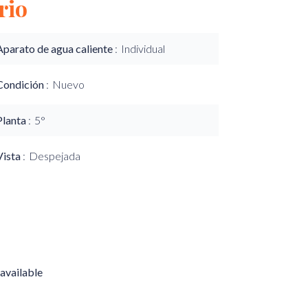
rio
Aparato de agua caliente
Individual
Condición
Nuevo
Planta
5°
Vista
Despejada
available