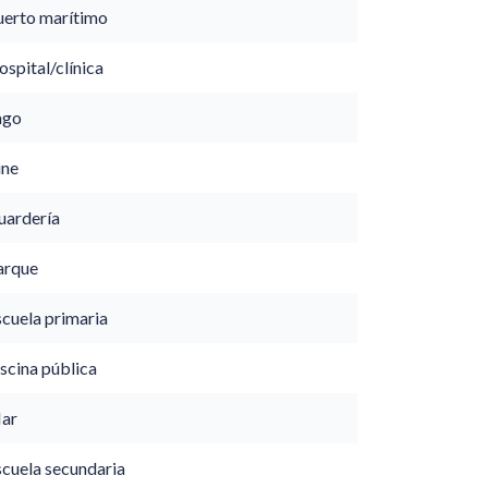
uerto marítimo
spital/clínica
ago
ine
uardería
arque
scuela primaria
scina pública
ar
scuela secundaria