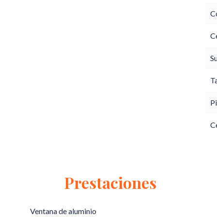
C
C
S
T
Pi
C
Prestaciones
Ventana de aluminio