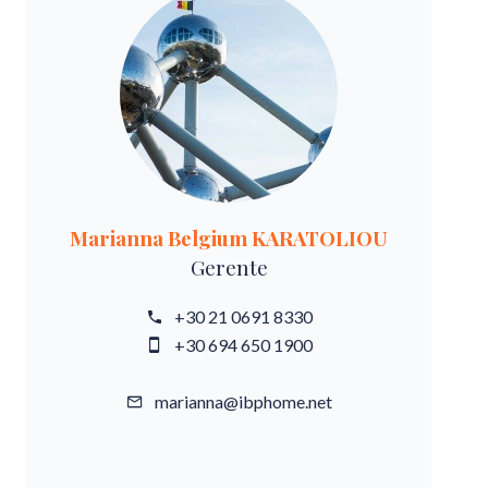
Marianna Belgium KARATOLIOU
Gerente
+30 21 0691 8330
+30 694 650 1900
marianna@ibphome.net