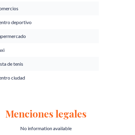
omercios
entro deportivo
upermercado
axi
sta de tenis
entro ciudad
Menciones legales
No information available