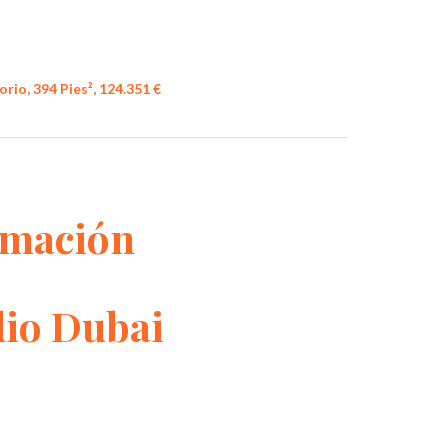
rio, 394 Pies², 124.351 €
rmación
dio Dubai