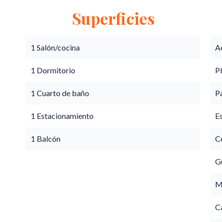
Superficies
1 Salón/cocina
A
1 Dormitorio
P
1 Cuarto de baño
P
1 Estacionamiento
E
1 Balcón
Ce
G
M
C