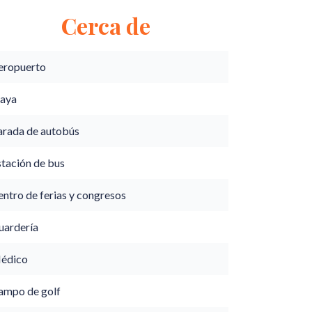
Cerca de
eropuerto
laya
arada de autobús
stación de bus
ntro de ferias y congresos
uardería
édico
ampo de golf