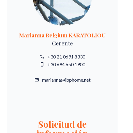
Marianna Belgium KARATOLIOU
Gerente
+30 21 0691 8330
+30 694 650 1900
marianna@ibphome.net
Solicitud de