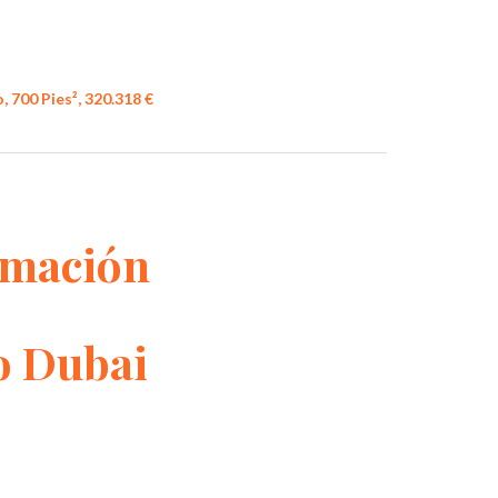
, 700 Pies², 320.318 €
rmación
o Dubai