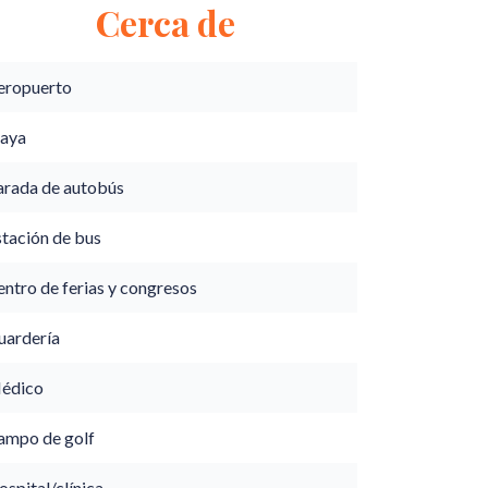
Cerca de
eropuerto
laya
arada de autobús
stación de bus
ntro de ferias y congresos
uardería
édico
ampo de golf
spital/clínica