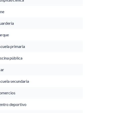
ine
uardería
arque
scuela primaria
scina pública
ar
scuela secundaria
omercios
entro deportivo