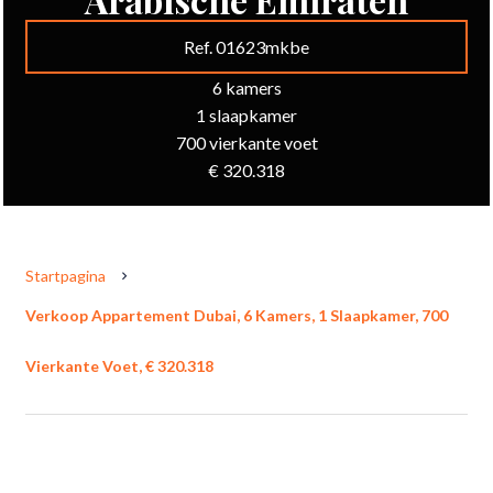
Ref. 01623mkbe
6 kamers
1 slaapkamer
700 vierkante voet
€ 320.318
Startpagina
Verkoop Appartement Dubai, 6 Kamers, 1 Slaapkamer, 700
Vierkante Voet, € 320.318