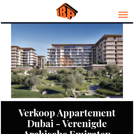
Verkoop Appartement
Dubai - Verenigde
Arabische Emiraten