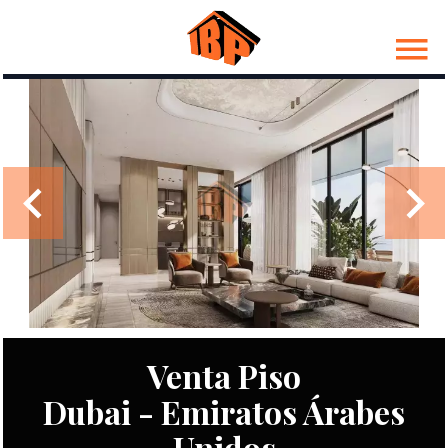
Venta Piso
Dubai - Emiratos Árabes
Unidos