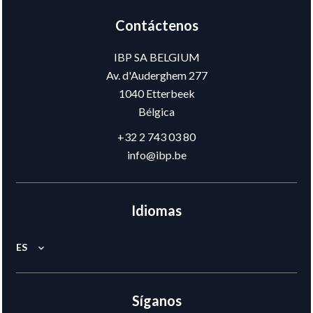
Contáctenos
IBP SA BELGIUM
Av. d'Auderghem 277
1040
Etterbeek
Bélgica
+32 2 743 03 80
info@ibp.be
Idiomas
ES
Síganos