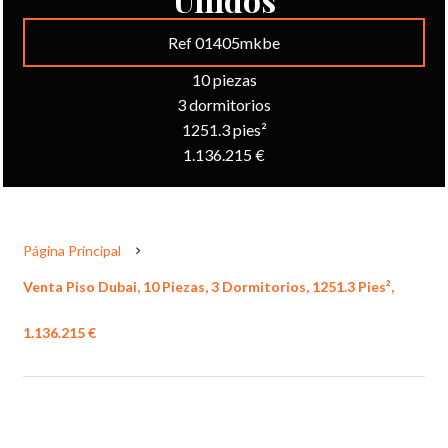
Ref 01405mkbe
10 piezas
3 dormitorios
1251.3 pies²
1.136.215 €
Página Principal
Venta Piso Dubai, 10 Piezas, 3 Dormitorios, 1251.3 Pies²,
1.136.215 €