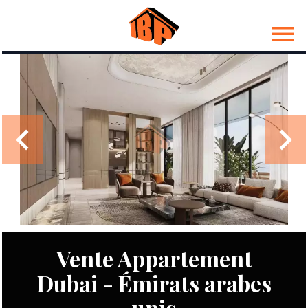
Vente Appartement
Dubai - Émirats arabes
unis