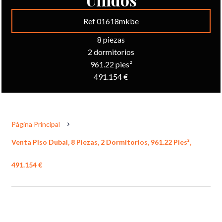
Ref 01618mkbe
8 piezas
2 dormitorios
961.22 pies²
491.154 €
Página Principal
Venta Piso Dubai, 8 Piezas, 2 Dormitorios, 961.22 Pies²,
491.154 €