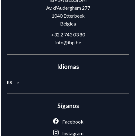
Av. d'Auderghem 277
1040
Etterbeek
Bélgica
+32 2 743 03 80
info@ibp.be
Idiomas
ES
Síganos
Facebook
Instagram