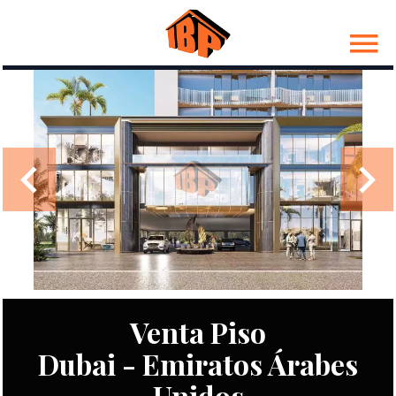
Venta Piso
Dubai - Emiratos Árabes
Unidos