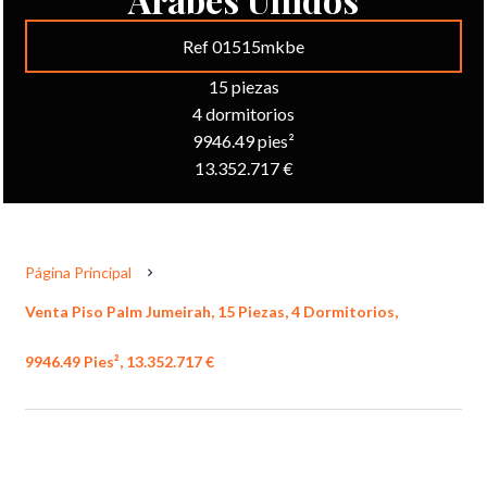
Ref 01515mkbe
15 piezas
4 dormitorios
9946.49 pies²
13.352.717 €
Página Principal
Venta Piso Palm Jumeirah, 15 Piezas, 4 Dormitorios,
9946.49 Pies², 13.352.717 €