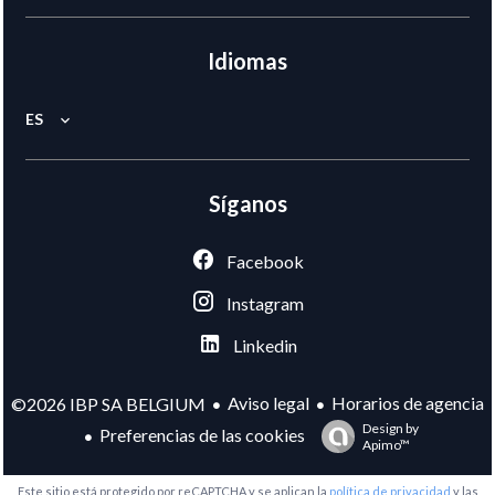
Idiomas
ES
Síganos
Facebook
Instagram
Linkedin
Aviso legal
Horarios de agencia
©2026 IBP SA BELGIUM
Design by
Preferencias de las cookies
Apimo™
Este sitio está protegido por reCAPTCHA y se aplican la
política de privacidad
y las