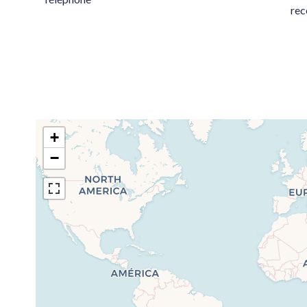
rec
+
−