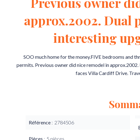
Previous owner did
approx.2002. Dual 
interesting u
SOO much home for the money.FIVE bedrooms and thr
permits. Previous owner did nice remodel in approx.2002
faces Villa Cardiff Drive. Trav
Somma
Référence
2784506
Pièces
5 pièces