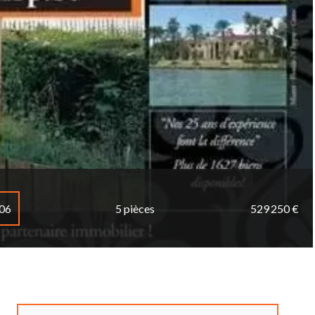
506
5 pièces
529 250 €