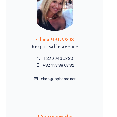
Clara MALAXOS
Responsable agence
+32 2 743 03 80
+32 498 88 08 81
clara@ibphome.net