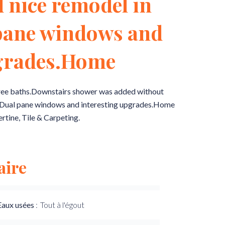
 nice remodel in
pane windows and
pgrades.Home
ee baths.Downstairs shower was added without
. Dual pane windows and interesting upgrades.Home
ertine, Tile & Carpeting.
ire
Eaux usées
Tout à l'égout