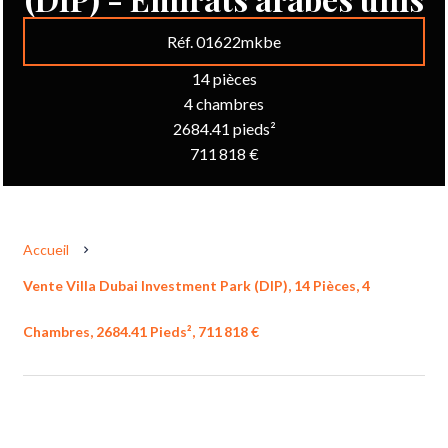
Réf. 01622mkbe
14 pièces
4 chambres
2684.41 pieds²
711 818 €
Accueil
Vente Villa Dubai Investment Park (DIP), 14 Pièces, 4
Chambres, 2684.41 Pieds², 711 818 €