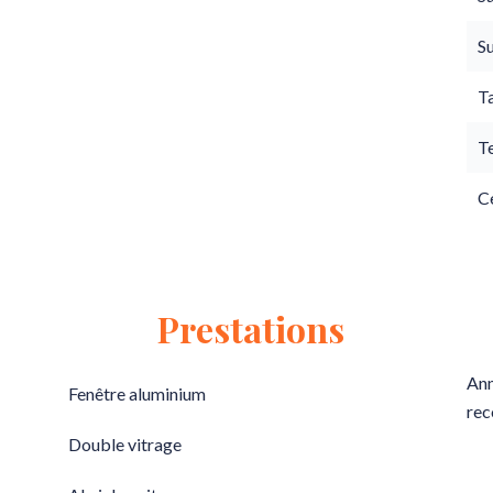
S
T
T
Ce
Prestations
Ann
Fenêtre aluminium
rec
Double vitrage