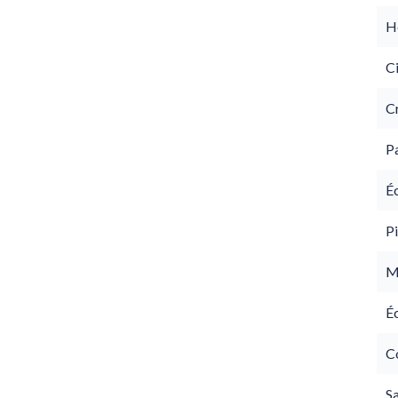
Hô
C
C
P
É
Pi
M
É
C
Sa