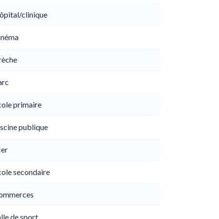
pital/clinique
inéma
rèche
arc
cole primaire
scine publique
er
cole secondaire
ommerces
lle de sport