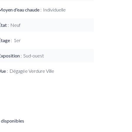
Moyen d'eau chaude
Individuelle
État
Neuf
Étage
1er
Exposition
Sud-ouest
Vue
Dégagée Verdure Ville
 disponibles