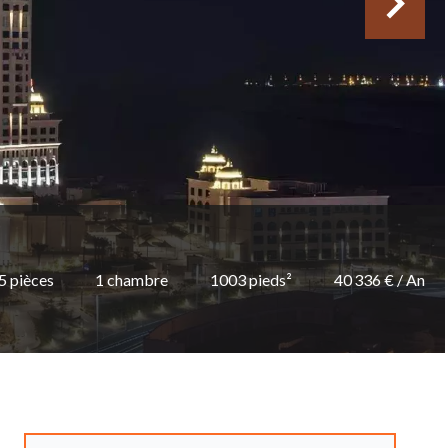
5 pièces
1 chambre
1003 pieds²
40 336 € / An