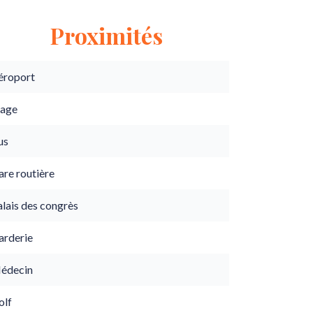
Proximités
éroport
lage
us
are routière
lais des congrès
arderie
édecin
olf