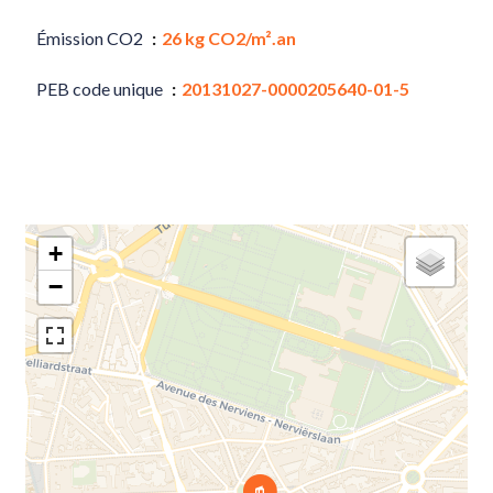
Émission CO2
26 kg CO2/m².an
PEB code unique
20131027-0000205640-01-5
+
−