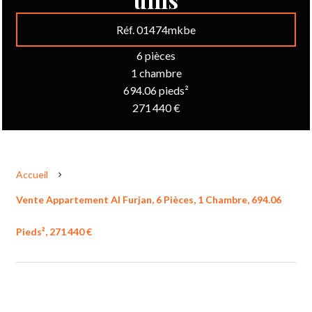
Réf. 01474mkbe
6 pièces
1 chambre
694.06 pieds²
271 440 €
Accueil
Vente Appartement Al Furjan, 6 Pièces, 1 Chambre, 694.06
Pieds², 271 440 €