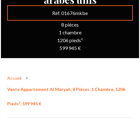
Réf. 01676mkbe
8 pièces
1 chambre
1206 pieds²
599 945 €
Accueil
Vente Appartement Al Maryah, 8 Pièces, 1 Chambre, 1206
Pieds², 599 945 €