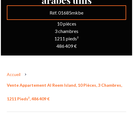
Réf. 01685mkbe
10 pièces
3 chambres
1211 pieds²
486 409 €
Accueil
Vente Appartement Al Reem Island, 10 Pièces, 3 Chambres,
1211 Pieds², 486 409 €