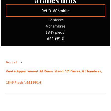
Réf. 01686mkbe
12 pièces
4 chambres
1849 pieds²
661 991 €
Accueil
Vente Appartement Al Reem Island, 12 Pièces, 4 Chambres,
1849 Pieds², 661 991 €