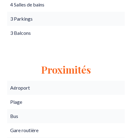
4 Salles de bains
3 Parkings
3 Balcons
Proximités
Aéroport
Plage
Bus
Gare routière