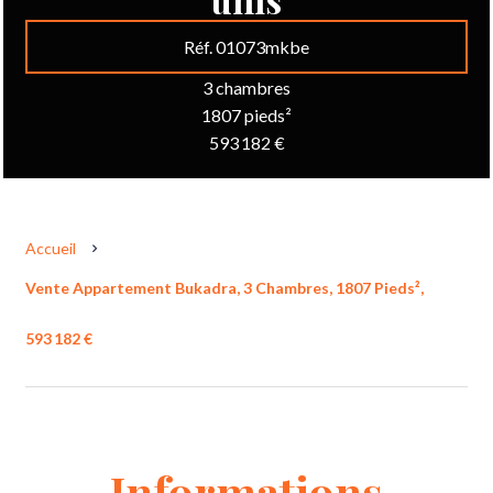
Réf. 01073mkbe
3 chambres
1807 pieds²
593 182 €
Accueil
Vente Appartement Bukadra, 3 Chambres, 1807 Pieds²,
593 182 €
Informations