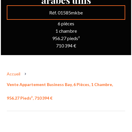
Réf. 01585mkbe
6 pièces
1 chambre
956.27 pieds²
710 394 €
Accueil
Vente Appartement Business Bay, 6 Pièces, 1 Chambre,
956.27 Pieds², 710 394 €