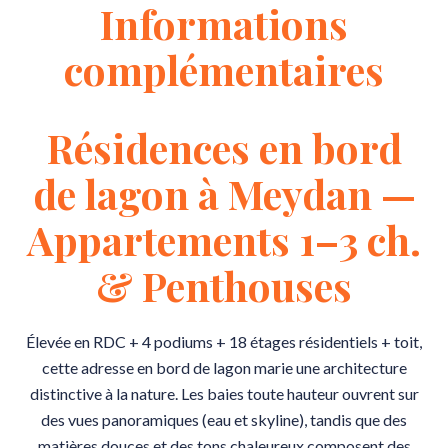
Informations
complémentaires
Résidences en bord
de lagon à Meydan —
Appartements 1–3 ch.
& Penthouses
Élevée en RDC + 4 podiums + 18 étages résidentiels + toit,
cette adresse en bord de lagon marie une architecture
distinctive à la nature. Les baies toute hauteur ouvrent sur
des vues panoramiques (eau et skyline), tandis que des
matières douces et des tons chaleureux composent des