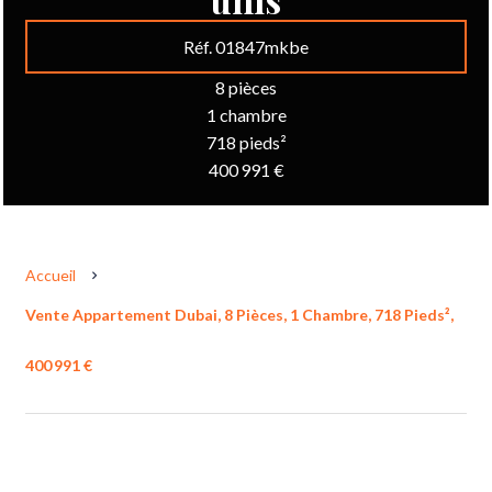
Réf. 01847mkbe
8 pièces
1 chambre
718 pieds²
400 991 €
Accueil
Vente Appartement Dubai, 8 Pièces, 1 Chambre, 718 Pieds²,
400 991 €