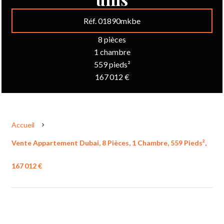
Réf. 01890mkbe
8 pièces
1 chambre
559 pieds²
167 012 €
Accueil
Vente Appartement Dubai, 8 Pièces, 1 Chambre, 559 Pieds²,
167 012 €